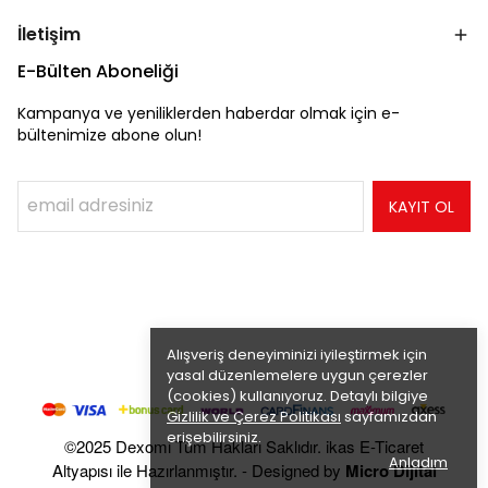
İletişim
E-Bülten Aboneliği
Kampanya ve yeniliklerden haberdar olmak için e-
bültenimize abone olun!
KAYIT OL
Alışveriş deneyiminizi iyileştirmek için
yasal düzenlemelere uygun çerezler
(cookies) kullanıyoruz. Detaylı bilgiye
Gizlilik ve Çerez Politikası
sayfamızdan
erişebilirsiniz.
©2025 Dexomi Tüm Hakları Saklıdır. ikas E-Ticaret
Anladım
Altyapısı ile Hazırlanmıştır. - Designed by
Micro Dijital