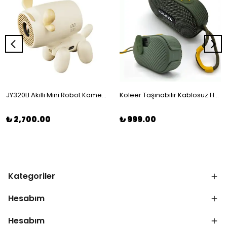
JY320LI Akıllı Mini Robot Kamera – Sevimli Tasarım, Üstün Güvenlik
Koleer Taşınabilir Kablosuz Hoparlör S39: Müziği Serbest Bırakın!
₺ 2,700.00
₺ 999.00
Kategoriler
Hesabım
Hesabım