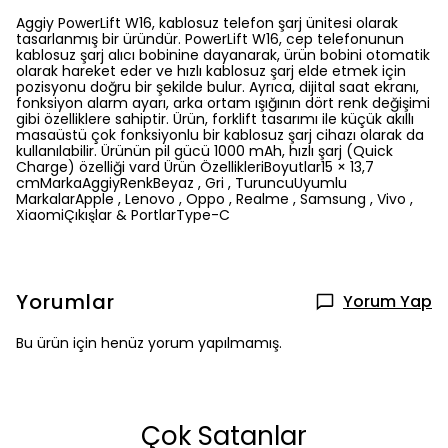
Aggiy PowerLift W16, kablosuz telefon şarj ünitesi olarak
tasarlanmış bir üründür. PowerLift W16, cep telefonunun
kablosuz şarj alıcı bobinine dayanarak, ürün bobini otomatik
olarak hareket eder ve hızlı kablosuz şarj elde etmek için
pozisyonu doğru bir şekilde bulur. Ayrıca, dijital saat ekranı,
fonksiyon alarm ayarı, arka ortam ışığının dört renk değişimi
gibi özelliklere sahiptir. Ürün, forklift tasarımı ile küçük akıllı
masaüstü çok fonksiyonlu bir kablosuz şarj cihazı olarak da
kullanılabilir. Ürünün pil gücü 1000 mAh, hızlı şarj (Quick
Charge) özelliği vard Ürün ÖzellikleriBoyutlar15 × 13,7
cmMarkaAggiyRenkBeyaz , Gri , TuruncuUyumlu
MarkalarApple , Lenovo , Oppo , Realme , Samsung , Vivo ,
XiaomiÇıkışlar & PortlarType-C
Yorumlar
Yorum Yap
Bu ürün için henüz yorum yapılmamış.
Çok Satanlar