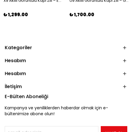
X9 Akıllı Görüntülü Kapı Zili – Evinizin Güvenliği Artık Elinizde
U9 Akıllı Görüntülü Kapı Zili – Güvenliğiniz Kapınızda Başlar
₺ 1,299.00
₺ 1,700.00
Kategoriler
Hesabım
Hesabım
İletişim
E-Bülten Aboneliği
Kampanya ve yeniliklerden haberdar olmak için e-
bültenimize abone olun!