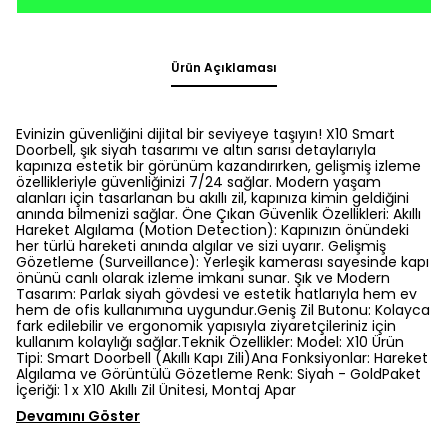
Ürün Açıklaması
Evinizin güvenliğini dijital bir seviyeye taşıyın! X10 Smart
Doorbell, şık siyah tasarımı ve altın sarısı detaylarıyla
kapınıza estetik bir görünüm kazandırırken, gelişmiş izleme
özellikleriyle güvenliğinizi 7/24 sağlar. Modern yaşam
alanları için tasarlanan bu akıllı zil, kapınıza kimin geldiğini
anında bilmenizi sağlar. Öne Çıkan Güvenlik Özellikleri: Akıllı
Hareket Algılama (Motion Detection): Kapınızın önündeki
her türlü hareketi anında algılar ve sizi uyarır. Gelişmiş
Gözetleme (Surveillance): Yerleşik kamerası sayesinde kapı
önünü canlı olarak izleme imkanı sunar. Şık ve Modern
Tasarım: Parlak siyah gövdesi ve estetik hatlarıyla hem ev
hem de ofis kullanımına uygundur.Geniş Zil Butonu: Kolayca
fark edilebilir ve ergonomik yapısıyla ziyaretçileriniz için
kullanım kolaylığı sağlar.Teknik Özellikler: Model: X10 Ürün
Tipi: Smart Doorbell (Akıllı Kapı Zili)Ana Fonksiyonlar: Hareket
Algılama ve Görüntülü Gözetleme Renk: Siyah - GoldPaket
İçeriği: 1 x X10 Akıllı Zil Ünitesi, Montaj Apar
Devamını Göster