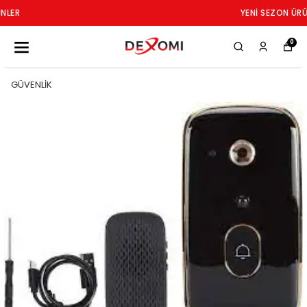
YENI SEZON ÜRÜNLER
0
GÜVENLİK