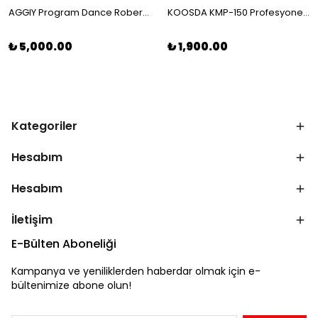
AGGIY Program Dance Robert – Dans Eden ve Programlanabilen Akıllı Robot
KOOSDA KMP-150 Profesyonel Kablosuz Yaka Mikrofonu – Kristal Netliğinde Ses Kaydı
₺ 5,000.00
₺ 1,900.00
Kategoriler
Hesabım
Hesabım
İletişim
E-Bülten Aboneliği
Kampanya ve yeniliklerden haberdar olmak için e-
bültenimize abone olun!