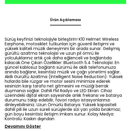
Ürün Açıklaması
Sürüş keyfinizi teknolojiyle birleştirin! K10 Helmet Wireless
Earphone, motosiklet tutkunları için güvenli iletişimi ve
yüksek kaliteli müzik deneyimini bir arada sunar. Gelişmiş
gürültü azaltma teknolojisi ve uzun pil ömrü ile
yolculuklarınız artık çok daha eğlenceli ve bağlantıda
kalacak.Öne Çıkan Özellikler: Bluetooth 5.4 Teknolojisi: En
güncel kablosuz bağlantı sürümü ile akıllı telefonunuza
anında bağlanır, kesintisiz müzik ve çağrı yönetimi sağlar.
Akıllı Gürültü Azaltma (Intelligent Noise Reduction): Yüksek
hızlarda bile rüzgar ve motor sesini minimize ederek
sesinizin karşı tarafa net gitmesini ve müziği berrak
duymanızı sağlar. Dahili FM Radyo ve LED Ekran: Cihaz
üzerindeki dijital ekran sayesinde anlık frekansı ve batarya
durumunu takip edebilir, favori radyo istasyonlarınızı
dinleyebilirsiniz. Uzun Ömürlü Batarya: Yüksek kapasiteli
dahili pili ile uzun süreli sürüşlerde sizi yarı yolda bırakmaz;
gün boyu kesintisiz iletişim imkanı sunur. Kolay Medya
Kontrolü: Kaskın dışından
Devamını Göster