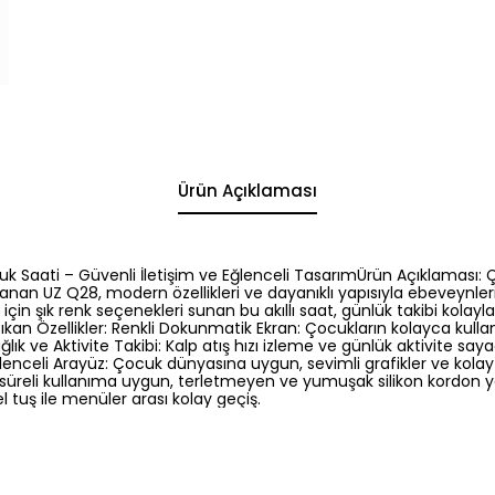
Ürün Açıklaması
ocuk Saati – Güvenli İletişim ve Eğlenceli TasarımÜrün Açıklaması: 
lanan UZ Q28, modern özellikleri ve dayanıklı yapısıyla ebeveynleri
in şık renk seçenekleri sunan bu akıllı saat, günlük takibi kolayla
ıkan Özellikler: Renkli Dokunmatik Ekran: Çocukların kolayca kulla
lık ve Aktivite Takibi: Kalp atış hızı izleme ve günlük aktivite saya
ğlenceli Arayüz: Çocuk dünyasına uygun, sevimli grafikler ve kolay a
süreli kullanıma uygun, terletmeyen ve yumuşak silikon kordon yapı
l tuş ile menüler arası kolay geçiş.