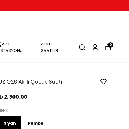
ŞARJ
AKILLI
0
İSTASYONU
SAATLER
UZ Q28 Akıllı Çocuk Saati
₺ 2,300.00
RENK
Siyah
Pembe