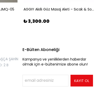
-JMQ-05
AGGIY Akıllı Göz Masaj Aleti – Sıcak & Soğuk Çift Etkili Terapi
₺ 3,300.00
₺ 1,
E-Bülten Aboneliği
AŞÇA ŞAHİN
Kampanya ve yeniliklerden haberdar
olmak için e-bültenimize abone olun!
: 2 B
KAYIT OL