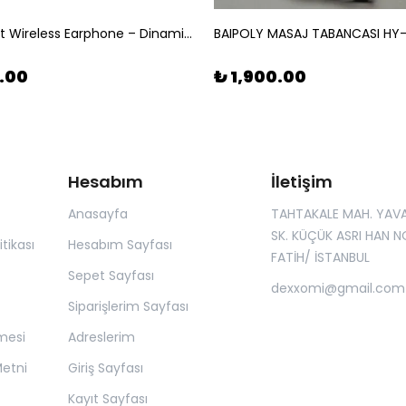
K17 Helmet Wireless Earphone – Dinamik RGB Aydınlatmalı Akıllı Kask Sistemi
BAIPOLY MASAJ TABANCASI HY
0.00
₺ 1,900.00
Hesabım
İletişim
Anasayfa
TAHTAKALE MAH. YAV
SK. KÜÇÜK ASRI HAN NO
itikası
Hesabım Sayfası
FATİH/ İSTANBUL
Sepet Sayfası
dexxomi@gmail.com
Siparişlerim Sayfası
mesi
Adreslerim
Metni
Giriş Sayfası
Kayıt Sayfası