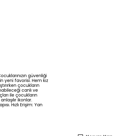
Çocuklarınızın güvenliği
n yeni favorisi. Hem kız
ştırırken çocukların
nabileceği canlı ve
çları ile çocukların
nlaşılır ikonlar.
sı. Hızlı Erişim: Yan