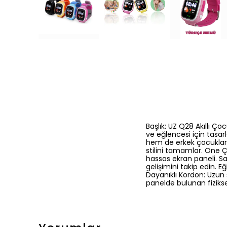
Başlık: UZ Q28 Akıllı Ç
ve eğlencesi için tasar
hem de erkek çocuklar iç
stilini tamamlar. Öne Ç
hassas ekran paneli. Sağ
gelişimini takip edin. E
Dayanıklı Kordon: Uzun 
panelde bulunan fizikse