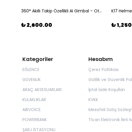
Apple Uyumlu Akıllı Dokunmatik Kalem (Stylus Pencil)
360° Akıllı Takip Özellikli AI Gimbal – Otomatik Yüz ve Nesne İzleme
₺ 2,600.00
₺ 1,25
Kategoriler
Hesabım
EĞLENCE
Çerez Politikası
GÜVENLİK
Gizlilik ve Güvenlik Pol
ARAÇ AKSESUARLARI
İptal İade Koşulları
KULAKLIKLAR
KVKK
AİRVOİCE
Mesafeli Satış Sözleş
POWERBANK
Ticari Elektronik İleti 
ŞARJ İSTASYONU