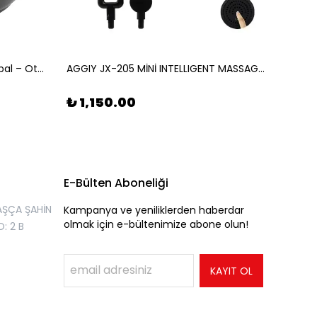
360° Akıllı Takip Özellikli AI Gimbal – Otomatik Yüz ve Nesne İzleme
AGGIY JX-205 MİNİ INTELLIGENT MASSAGE GUN
₺ 1,150.00
₺ 2,
E-Bülten Aboneliği
AŞÇA ŞAHİN
Kampanya ve yeniliklerden haberdar
olmak için e-bültenimize abone olun!
: 2 B
KAYIT OL