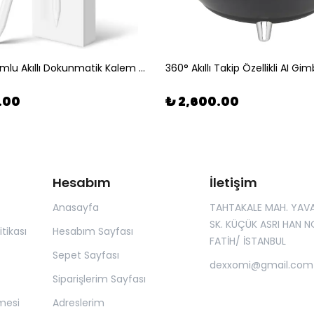
Apple Uyumlu Akıllı Dokunmatik Kalem (Stylus Pencil)
.00
₺ 2,600.00
Hesabım
İletişim
Anasayfa
TAHTAKALE MAH. YAV
SK. KÜÇÜK ASRI HAN NO
itikası
Hesabım Sayfası
FATİH/ İSTANBUL
Sepet Sayfası
dexxomi@gmail.com
Siparişlerim Sayfası
mesi
Adreslerim