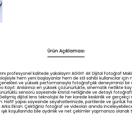
Ürün Açıklaması
rını profesyonel kalitede yakalayın! AGGIY 4K Dijital Fotoğraf Ma
ojisiyle hem yeni başlayanlar hem de stil sahibi kullanıcılar içi
çenekleri ve yüksek performansıyla fotoğrafçılık deneyiminizi bir 
deo Kayıt: Anılarınızı en yüksek çözünürlükte, sinematik netlikte k
ünürlüklü sensörü sayesinde kristal netliğinde ve detaylı fotoğrafl
Gelişmiş dijital lens teknolojisi ile her karede keskinlik ve gerçekçi 
: Hafif yapısı sayesinde seyahatlerinizde, partilerde ve günlük 
ş Arka Ekran: Çektiğiniz fotoğraf ve videoları anında inceleyebile
k ışık koşullarında bile aydınlık ve net çekimler yapmanıza olanak 