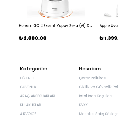
K17 Helmet Wireless Earphone – Dinamik RGB Aydınlatmalı Akıllı Kask Sistemi
Hohem GO 2 Eksenli Yapay Zeka (AI) Destekli Akıllı Takip Standı
₺ 2,800.00
₺ 1,399
Kategoriler
Hesabım
EĞLENCE
Çerez Politikası
GÜVENLİK
Gizlilik ve Güvenlik Pol
ARAÇ AKSESUARLARI
İptal İade Koşulları
KULAKLIKLAR
KVKK
AİRVOİCE
Mesafeli Satış Sözleş