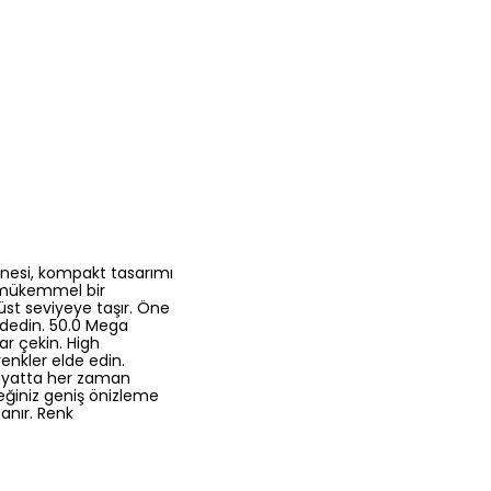
kinesi, kompakt tasarımı
n mükemmel bir
üst seviyeye taşır. Öne
aydedin. 50.0 Mega
ar çekin. High
renkler elde edin.
hayatta her zaman
ceğiniz geniş önizleme
tanır. Renk