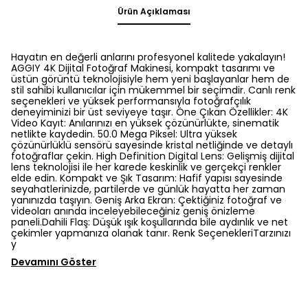
Ürün Açıklaması
Hayatın en değerli anlarını profesyonel kalitede yakalayın!
AGGIY 4K Dijital Fotoğraf Makinesi, kompakt tasarımı ve
üstün görüntü teknolojisiyle hem yeni başlayanlar hem de
stil sahibi kullanıcılar için mükemmel bir seçimdir. Canlı renk
seçenekleri ve yüksek performansıyla fotoğrafçılık
deneyiminizi bir üst seviyeye taşır. Öne Çıkan Özellikler: 4K
Video Kayıt: Anılarınızı en yüksek çözünürlükte, sinematik
netlikte kaydedin. 50.0 Mega Piksel: Ultra yüksek
çözünürlüklü sensörü sayesinde kristal netliğinde ve detaylı
fotoğraflar çekin. High Definition Digital Lens: Gelişmiş dijital
lens teknolojisi ile her karede keskinlik ve gerçekçi renkler
elde edin. Kompakt ve Şık Tasarım: Hafif yapısı sayesinde
seyahatlerinizde, partilerde ve günlük hayatta her zaman
yanınızda taşıyın. Geniş Arka Ekran: Çektiğiniz fotoğraf ve
videoları anında inceleyebileceğiniz geniş önizleme
paneli.Dahili Flaş: Düşük ışık koşullarında bile aydınlık ve net
çekimler yapmanıza olanak tanır. Renk SeçenekleriTarzınızı
y
Devamını Göster